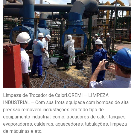
Limpeza de Trocador de CalorLOREMI – LIMPEZA
INDUSTRIAL – Com sua frota equipada com bombas de alta
pressão removem incrustações em todo tipo de
equipamento industrial, como: trocadores de calor, tanques,
evaporadores, caldeiras, aquecedores, tubulações, limpeza
de máquinas e etc.