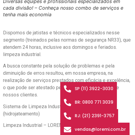
Diversas equipes e profissionais especializados em
cada divisão! – Conheça nosso combo de serviços e
tenha mais economia
Dispomos de jatistas e técnicos especializados nesse
segmento (treinados pelas normas de segurança NR33), que
atendem 24 horas, inclusive aos domingos e feriados.
limpeza industrial.
A busca constante pela solução de problemas e pela
diminuição de erros resultou, em nossa empresa, na
realização de serviços prestados com eficácia e excelência,
o que pode ser atestado pela fidelidade e confiança de
SP (11) 3922-3030
nossos clientes.
BR: 0800 771 3039
Sistema de Limpeza Industrial a Alta Pressão
(hidrojateamento)
RJ: (21) 2391-3757
Limpeza Industrial – LOREMI 24 Horas
vendas@loremi.com.br