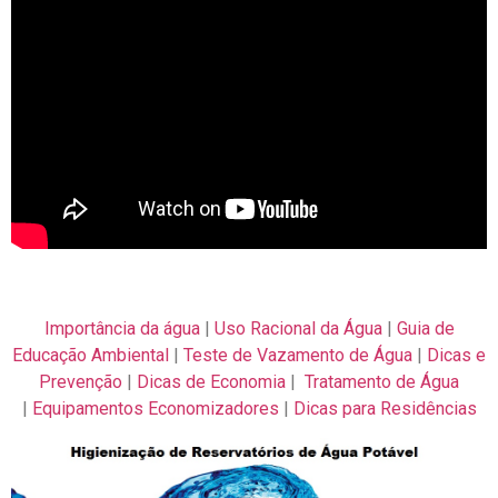
Importância da água
|
Uso Racional da Água
|
Guia de
Educação Ambiental
|
Teste de Vazamento de Água
|
Dicas e
Prevenção
|
Dicas de Economia
|
Tratamento de Água
|
Equipamentos Economizadores
|
Dicas para Residências