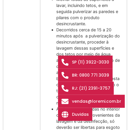
lavar, incluindo tetos, e em
seguida pulverizar as paredes e
pilares com o produto
desincrustante.
Decorridos cerca de 15 a 20
minutos após a pulverização do
desincrustante, proceder à
lavagem dessas superfícies e
dos tetos por meio de água
abundante com incorporação de
SP (11) 3922-3030
desinfectante, que lhe é
adicionado através de uma
BR: 0800 771 3039
bomba doseadora. Durante esta
operação deve ser controlado o
RJ: (21) 2391-3757
teor de desinfectante em
contacto com as superfícies, por
vendas@loremi.com.br
meio de fita identificadora.
As águas acumuladas no interior
Duvidas
do reservatório, provenientes da
lavagem e da desinfecção, só
deverão ser libertas para esgoto