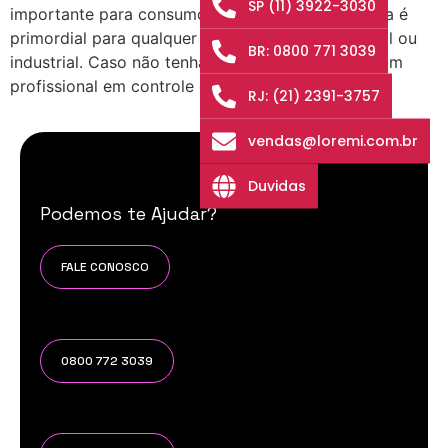
SP (11) 3922-3030
importante para consumo humano, Saúde da água é
primordial para qualquer ambiente seja residencial ou
BR: 0800 771 3039
industrial. Caso não tenha condições de chamar um
profissional em controle da qualidade da […]
RJ: (21) 2391-3757
vendas@loremi.com.br
Duvidas
Podemos te Ajudar?
FALE CONOSCO
0800 772 3039