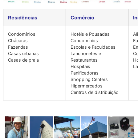
Residências
Comércio
In
Condomínios
Hotéis e Pousadas
Al
Chácaras
Condomínios
Fa
Fazendas
Escolas e Faculdades
E
Casas urbanas
Lanchonetes e
Co
Casas de praia
Restaurantes
Ho
Hospitais
La
Panificadoras
Shopping Centers
Hipermercados
Centros de distribuição