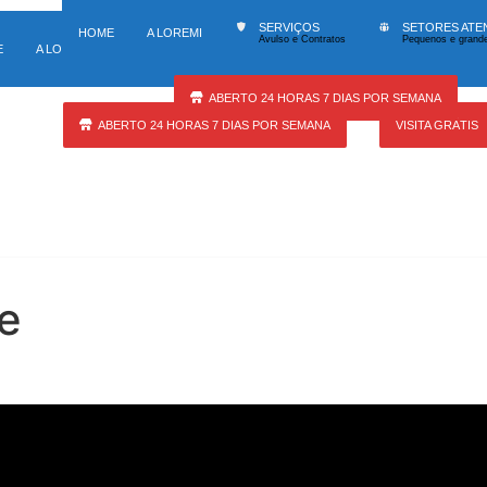
140 tipos de serviços
Atuação
SERVIÇOS
SETORES ATE
HOME
A LOREMI
Avulso e Contratos
Pequenos e grande
SERVIÇOS
SETORES ATENDIDOS
U
E
A LOREMI
Avulso e Contratos
Pequenos e grandes locais
At
ABERTO 24 HORAS 7 DIAS POR SEMANA
ABERTO 24 HORAS 7 DIAS POR SEMANA
VISITA GRÁTIS
e