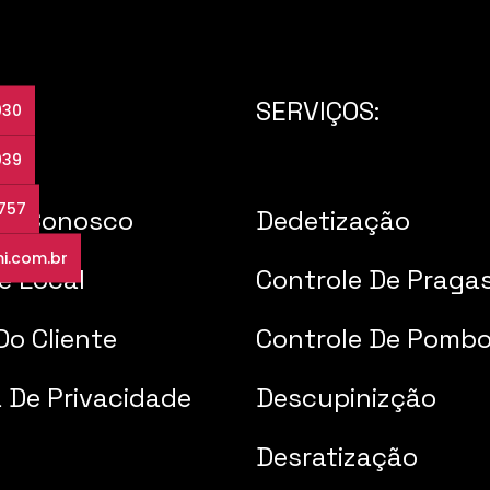
SA
SERVIÇOS:
030
039
3757
he Conosco
Dedetização
i.com.br
e Local
Controle De Praga
Do Cliente
Controle De Pomb
a De Privacidade
Descupinizção
Desratização