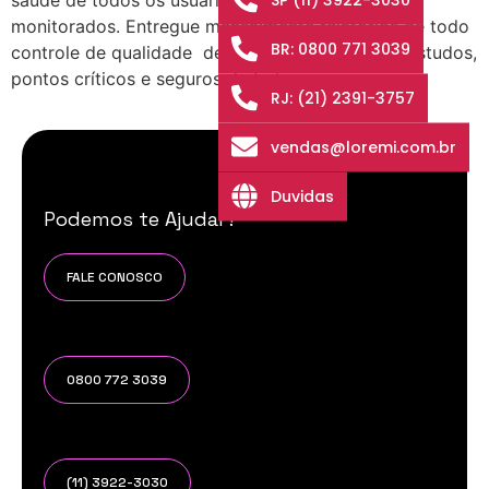
saúde de todos os usuários dos ambientes
monitorados. Entregue mensalmente relatórios de todo
BR: 0800 771 3039
controle de qualidade demonstrando avanços, estudos,
pontos críticos e seguros de […]
RJ: (21) 2391-3757
vendas@loremi.com.br
Duvidas
Podemos te Ajudar?
FALE CONOSCO
0800 772 3039
(11) 3922-3030