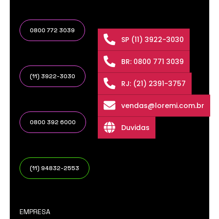
0800 772 3039
SP (11) 3922-3030
BR: 0800 771 3039
(11) 3922-3030
RJ: (21) 2391-3757
vendas@loremi.com.br
0800 392 6000
Duvidas
(11) 94832-2553
EMPRESA