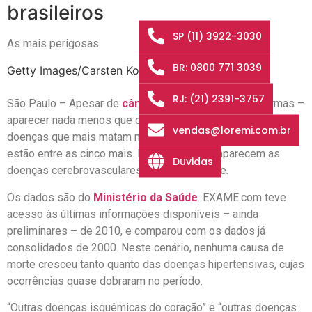
brasileiros
SP (11) 3922-3030
As mais perigosas
BR: 0800 771 3039
Getty Images/Carsten Koall
RJ: (21) 2391-3757
São Paulo – Apesar de
câncer
– em suas variadas formas –
aparecer nada menos que oito vezes na lista das vinte
vendas@loremi.com.br
doenças que mais matam no
Brasil
, tumores malignos não
estão entre as cinco mais. No topo da lista aparecem as
Duvidas
doenças cerebrovasculares, como o derrame.
Os dados são do
Ministério da Saúde
. EXAME.com teve
acesso às últimas informações disponíveis – ainda
preliminares – de 2010, e comparou com os dados já
consolidados de 2000. Neste cenário, nenhuma causa de
morte cresceu tanto quanto das doenças hipertensivas, cujas
ocorrências quase dobraram no período.
“Outras doenças isquêmicas do coração” e “outras doenças