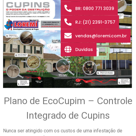
BR: 0800 771 3039
RJ: (21) 2391-3757
vendas@loremi.com.br
Duvidas
Plano de EcoCupim – Controle
Integrado de Cupins
Nunca ser atingido com os custos de uma infestação de