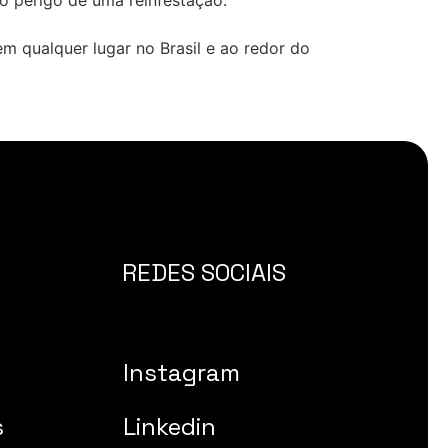
 o perigo de uma reinfestação.
m qualquer lugar no Brasil e ao redor do
REDES SOCIAIS
Instagram
s
Linkedin