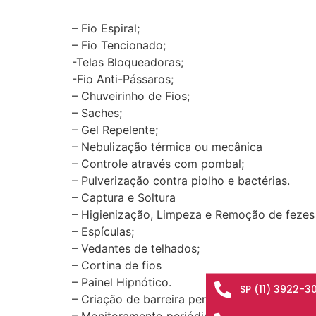
– Fio Espiral;
– Fio Tencionado;
-Telas Bloqueadoras;
-Fio Anti-Pássaros;
– Chuveirinho de Fios;
– Saches;
– Gel Repelente;
– Nebulização térmica ou mecânica
– Controle através com pombal;
– Pulverização contra piolho e bactérias.
– Captura e Soltura
– Higienização, Limpeza e Remoção de fezes 
– Espículas;
– Vedantes de telhados;
– Cortina de fios
– Painel Hipnótico.
SP (11) 3922-3
– Criação de barreira personalizada de acord