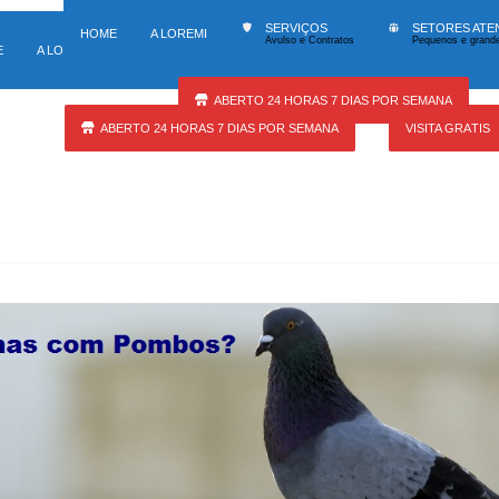
140 tipos de serviços
Atuação
SERVIÇOS
SETORES ATE
HOME
A LOREMI
Avulso e Contratos
Pequenos e grande
SERVIÇOS
SETORES ATENDIDOS
U
E
A LOREMI
Avulso e Contratos
Pequenos e grandes locais
At
ABERTO 24 HORAS 7 DIAS POR SEMANA
ABERTO 24 HORAS 7 DIAS POR SEMANA
VISITA GRÁTIS