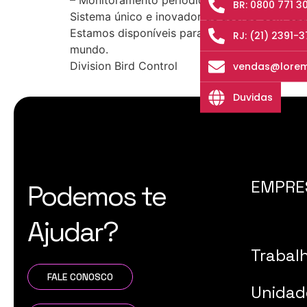
– Monitoramento periódico (anual) do local t
BR: 0800 771 3
Sistema único e inovador de acordo com cad
Estamos disponíveis para apresentar program
RJ: (21) 2391-
mundo.
Division Bird Control
vendas@lorem
Duvidas
EMPRE
Podemos te
Ajudar?
Trabal
FALE CONOSCO
Unidad