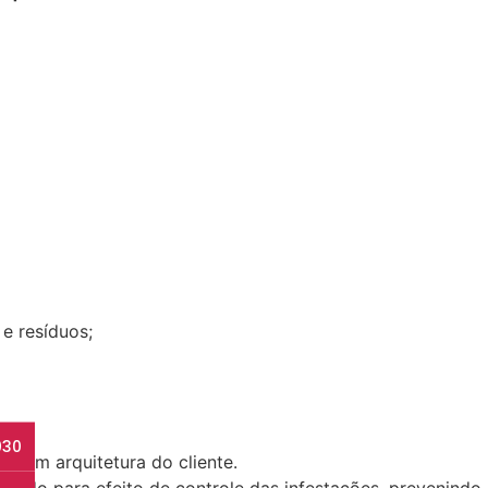
e resíduos;
030
o com arquitetura do cliente.