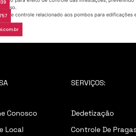
ratado para efeito de controle das infestações, prevenindo
039
a caso.
as de controle relacionado aos pombos para edificações e
3757
i.com.br
SA
SERVIÇOS:
he Conosco
Dedetização
e Local
Controle De Praga