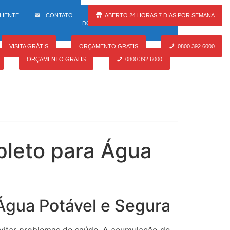
Ligue Já
LIENTE
CONTATO
ABERTO 24 HORAS 7 DIAS POR SEMANA
NIDADE LOCAL
AREA DO CLIENTE
CONTATO
ende todo Brasil
VISITA GRÁTIS
ORÇAMENTO GRATIS
0800 392 6000
ORÇAMENTO GRATIS
0800 392 6000
pleto para Água
Água Potável e Segura