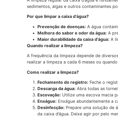
A limpeza regular da caixa d’água é fundame
sedimentos, algas e outros contaminantes po
Por que limpar a caixa d’água?
Prevenção de doenças:
A água contamin
Melhora do sabor e odor da água:
A pre
Maior durabilidade da caixa d’água:
A li
Quando realizar a limpeza?
A frequência da limpeza depende de diversos
realizar a limpeza a cada 6 meses ou quando
Como realizar a limpeza?
Fechamento do registro:
Feche o regist
Descarga da água:
Abra todas as tornei
Escovação:
Utilize uma escova macia p
Enxágue:
Enxágue abundantemente a ca
Desinfecção:
Prepare uma solução de águ
da caixa d’água. Deixe agir por pelo me