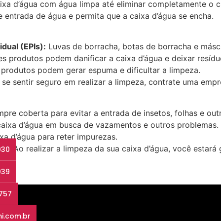
a d’água com água limpa até eliminar completamente o ch
e entrada de água e permita que a caixa d’água se encha.
dual (EPIs):
Luvas de borracha, botas de borracha e másca
s produtos podem danificar a caixa d’água e deixar resídu
produtos podem gerar espuma e dificultar a limpeza.
se sentir seguro em realizar a limpeza, contrate uma empr
re coberta para evitar a entrada de insetos, folhas e outr
caixa d’água em busca de vazamentos e outros problemas.
ixa d’água para reter impurezas.
. Ao realizar a limpeza da sua caixa d’água, você estará
030
039
3757
i.com.br