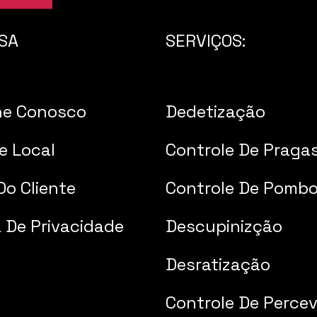
SA
SERVIÇOS:
he Conosco
Dedetização
e Local
Controle De Praga
Do Cliente
Controle De Pomb
a De Privacidade
Descupinizção
Desratização
Controle De Percev