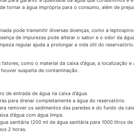
ntal para garantir a qualidade da água que consumimos e 
de tornar a água imprópria para o consumo, além de prejud
ada pode transmitir diversas doenças, como a leptospiro
sença de impurezas pode alterar o sabor e o odor da água
mpeza regular ajuda a prolongar a vida útil do reservatório
 fatores, como o material da caixa d’água, a localização 
 houver suspeita de contaminação.
ro de entrada de água na caixa d’água.
ras para drenar completamente a água do reservatório.
ara remover os sedimentos das paredes e do fundo da caix
ixa d’água com água limpa.
a sanitária (200 ml de água sanitária para 1000 litros de 
nos 2 horas.