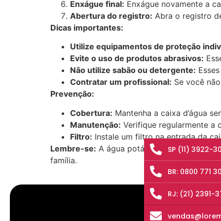
Enxágue final:
Enxágue novamente a caix
Abertura do registro:
Abra o registro d
Dicas importantes:
Utilize equipamentos de proteção indivi
Evite o uso de produtos abrasivos:
Esse
Não utilize sabão ou detergente:
Esses 
Contratar um profissional:
Se você não 
Prevenção:
Cobertura:
Mantenha a caixa d’água semp
Manutenção:
Verifique regularmente a 
Filtro:
Instale um filtro na entrada da ca
Lembre-se:
A água potável é um bem precioso
SP (11) 3922-3
família.
BR: 0800 771 3
RJ: (21) 2391-
vendas@lorem