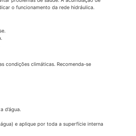
evitar problemas de saúde. A acumulação de
icar o funcionamento da rede hidráulica.
se.
.
.
e as condições climáticas. Recomenda-se
a d’água.
água) e aplique por toda a superfície interna