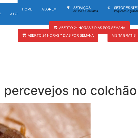
140 tipos de serviços
Atuação
SERVIÇOS
SETORES ATE
HOME
A LOREMI
Avulso e Contratos
Pequenos e grande
SERVIÇOS
SETORES ATENDIDOS
U
E
A LOREMI
Avulso e Contratos
Pequenos e grandes locais
At
ABERTO 24 HORAS 7 DIAS POR SEMANA
ABERTO 24 HORAS 7 DIAS POR SEMANA
VISITA GRÁTIS
percevejos no colchão