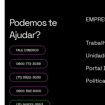
EMPRE
Podemos te
Ajudar?
Trabal
FALE CONOSCO
Unidad
0800 772 3039
Portal 
(11) 3922-3030
Politic
0800 392 6000
(11) 94832-2553