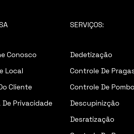
SA
SERVIÇOS:
he Conosco
Dedetização
e Local
Controle De Praga
Do Cliente
Controle De Pomb
a De Privacidade
Descupinizção
Desratização