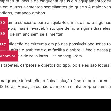
 temperatura ideal é de cinquenta graus e o equipamento d
a e em outros elementos semelhantes do quarto.A maior van
ondidos, matando ambos.
ambém é suficiente para aniquilá-los, mas demora algumas
030
cevejos, mas é inviável, visto que demora alguns dias eles
039
 mais de um ano sem se alimentar.
a aplicação de cúrcuma em pó nas possíveis pequenas toc
3757
diente afeta o ambiente que facilita a sobrevivência dess
o-os a sair de seus lares – se conseguirem.
i.com.br
s tapetes, carpetes e objetos do tipo, pois eles são locais
ma grande infestação, a única solução é solicitar à Lorem
48 horas. Afinal, se eu não durmo em minha própria cama,