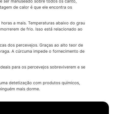
eve ser manuseado sobre todos os canto,
tagem de calor é que ele encontra os
 horas a mais. Temperaturas abaixo do grau
 morrerem de frio. Isso está relacionado ao
as dos percevejos. Graças ao alto teor de
a praga. A cúrcuma impede o fornecimento de
 ideais para os percevejos sobreviverem e se
í uma detetização com produtos químicos,
 ninguém mais dorme.