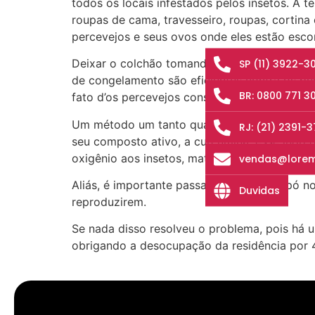
todos os locais infestados pelos insetos. A
roupas de cama, travesseiro, roupas, cortin
percevejos e seus ovos onde eles estão esc
Deixar o colchão tomando um banho de sol t
SP (11) 3922-3
de congelamento são eficientes contra os per
BR: 0800 771 3
fato d’os percevejos conseguirem sobreviver
Um método um tanto quanto surpreendente é 
RJ: (21) 2391-
seu composto ativo, a curcumina, esse ingre
oxigênio aos insetos, matando-os ou obrigand
vendas@lorem
Aliás, é importante passar aspirador de pó no
Duvidas
reproduzirem.
Se nada disso resolveu o problema, pois há u
obrigando a desocupação da residência por 