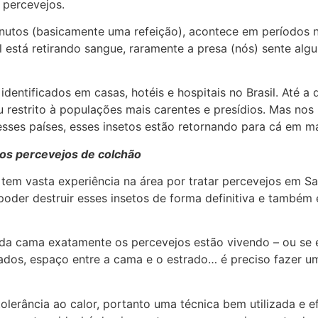
 percevejos.
utos (basicamente uma refeição), acontece em períodos n
l está retirando sangue, raramente a presa (nós) sente al
dentificados em casas, hotéis e hospitais no Brasil. Até 
u restrito à populações mais carentes e presídios. Mas nos
esses países, esses insetos estão retornando para cá em ma
 os percevejos de colchão
 tem vasta experiência na área por tratar percevejos em S
oder destruir esses insetos de forma definitiva e também e
l da cama exatamente os percevejos estão vivendo – ou se 
hados, espaço entre a cama e o estrado… é preciso fazer u
lerância ao calor, portanto uma técnica bem utilizada e e