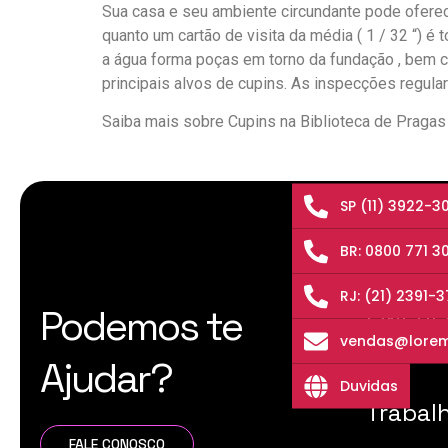
Sua casa e seu ambiente circundante pode oferece
quanto um cartão de visita da média ( 1 / 32 “) é
a água forma poças em torno da fundação , bem c
principais alvos de cupins. As inspecções regula
Saiba mais sobre Cupins na Biblioteca de Pragas
SP (11) 3922-3
BR: 0800 771 3
RJ: (21) 2391-
EMPRE
Podemos te
vendas@lorem
Ajudar?
Duvidas
Trabal
FALE CONOSCO