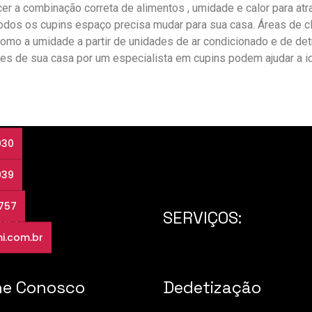
r a combinação correta de alimentos , umidade e calor para atra
 todos os cupins espaço precisa mudar para sua casa. Áreas de c
omo a umidade a partir de unidades de ar condicionado e de det
res de sua casa por um especialista em cupins podem ajudar a ide
030
039
3757
SA
SERVIÇOS:
i.com.br
he Conosco
Dedetização