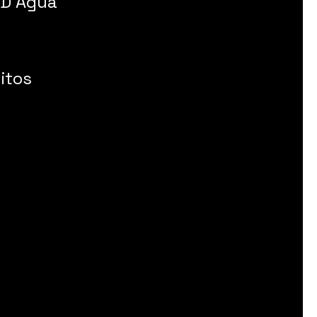
 D Água
itos