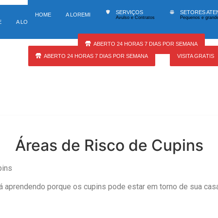
140 tipos de serviços
Atuação
SERVIÇOS
SETORES ATE
HOME
A LOREMI
Avulso e Contratos
Pequenos e grande
SERVIÇOS
SETORES ATENDIDOS
U
E
A LOREMI
Avulso e Contratos
Pequenos e grandes locais
At
ABERTO 24 HORAS 7 DIAS POR SEMANA
ABERTO 24 HORAS 7 DIAS POR SEMANA
VISITA GRÁTIS
Áreas de Risco de Cupins
pins
tá aprendendo porque os cupins pode estar em torno de sua cas